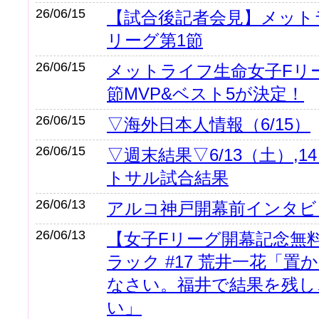
26/06/15
【試合後記者会見】メット
リーグ第1節
26/06/15
メットライフ生命女子Fリーグ
節MVP&ベスト5が決定！
26/06/15
▽海外日本人情報（6/15）
26/06/15
▽週末結果▽6/13（土）,
トサル試合結果
26/06/13
アルコ神戸開幕前インタビ
26/06/13
【女子Fリーグ開幕記念無
ラック #17 荒井一花「
なさい。福井で結果を残し
い」