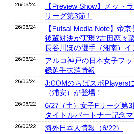
26/06/24
【Preview Show】メッ
リーグ第3節！
26/06/24
【Futsal Media Note
後輩対決が実現?吉田恋々
長谷川ほの選手（湘南）イ
26/06/24
アルコ神戸の日本女子フッ
録選手抹消情報
26/06/24
J:COMのちばスポPlaye
（浦安）が登場！
26/06/22
6/27（土）女子Fリーグ第
タイトルパートナー記念マ
26/06/22
海外日本人情報（6/22）