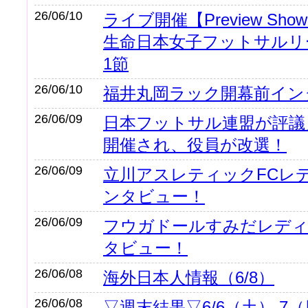
26/06/10
ライブ開催【Preview S
生命日本女子フットサルリーグ
1節
26/06/10
福井丸岡ラック開幕前イン
26/06/09
日本フットサル連盟が評議
開催され、役員が改選！
26/06/09
立川アスレティックFCレ
ンタビュー！
26/06/09
フウガドールすみだレディ
タビュー！
26/06/08
海外日本人情報（6/8）
26/06/08
▽週末結果▽6/6（土）,7