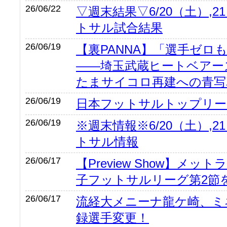
26/06/22
▽週末結果▽6/20（土）,
トサル試合結果
26/06/19
【裏PANNA】「選手ゼロ
――埼玉武蔵ヒートベアー
たまサイコロ再建への青写
26/06/19
日本フットサルトップリー
26/06/19
※週末情報※6/20（土）,
トサル情報
26/06/17
【Preview Show】メ
子フットサルリーグ第2節
26/06/17
流経大メニーナ龍ケ崎、ミ
録選手変更！