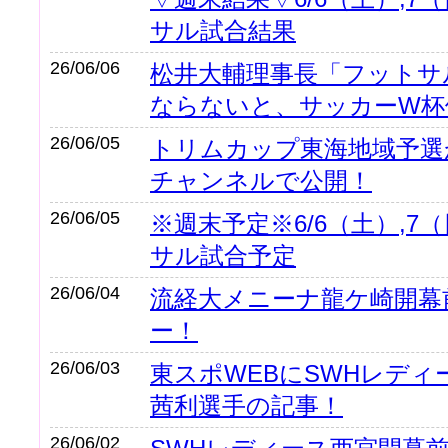
サル試合結果
26/06/06
松井大輔理事長「フットサ
ならないと、サッカーW杯
26/06/05
トリムカップ東海地域予選がy
チャンネルで公開！
26/06/05
※週末予定※6/6（土）,7
サル試合予定
26/06/04
流経大メニーナ龍ケ崎開幕
ー！
26/06/03
東スポWEBにSWHレディ
茜利選手の記事！
26/06/02