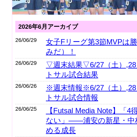
2026年6月アーカイブ
26/06/29
女子Fリーグ第3節MVPは
みだ）！
26/06/29
▽週末結果▽6/27（土）,
トサル試合結果
26/06/26
※週末情報※6/27（土）,
トサル試合情報
26/06/25
【Futsal Media Note
ない」――浦安の新星・中
める成長