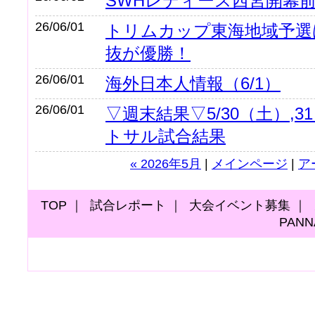
SWHレディース西宮開幕
26/06/01
トリムカップ東海地域予選
抜が優勝！
26/06/01
海外日本人情報（6/1）
26/06/01
▽週末結果▽5/30（土）,
トサル試合結果
« 2026年5月
|
メインページ
|
ア
TOP
｜
試合レポート
｜
大会イベント募集
｜
PAN