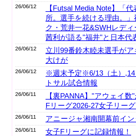
26/06/12
【Futsal Media Note
所。選手を続ける理由。」
ク・荒井一花&SWHレデ
茜利が語る"福井"と日本代
26/06/12
立川99番鈴木睦未選手が
大けが
26/06/12
※週末予定※6/13（土）,
トサル試合情報
26/06/11
【裏PANNA】"アウェイ数
Fリーグ2026-27女子リー
26/06/11
アニージャ湘南開幕前イン
26/06/11
女子Fリーグに記録情報！