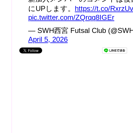
にUPします。
https://t.co/Rxrz
pic.twitter.com/ZQrqq8IGEr
— SWH西宮 Futsal Club (@SWH_
April 5, 2026