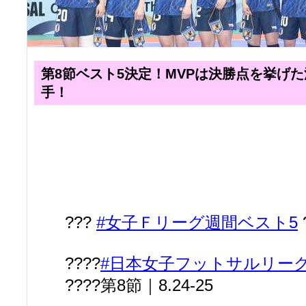
第8節ベスト5決定！MVPは決勝点を挙げた
手！
???
#女子Ｆリーグ週間ベスト5
????
#日本女子フットサルリー
????第8節｜8.24-25