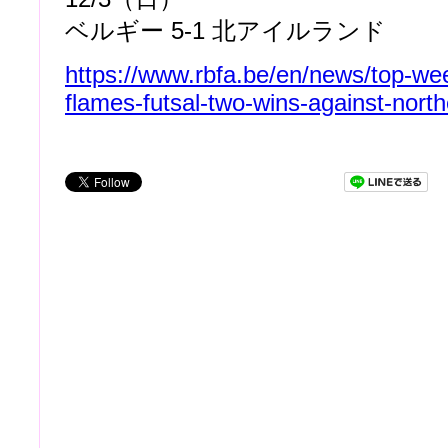
ベルギー 5-1 北アイルランド
https://www.rbfa.be/en/news/top-we
flames-futsal-two-wins-against-north