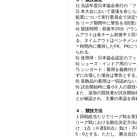
1) 当該年度日本協会発行の「
2) 本大会において退場を命じ
処置について実行委員会で決定
3) リーグ期間中に警告を3回
4) 競技時間：前後半20分（
ムアウトは各チーム前後半１回
る。タイムアウトはベンチメン
＊時間内に獲得したFK、PK
られる。
5) 使用球：日本協会認定のフ
6) シューズ：インドア用のソ
7) シンガード：着用を義務付
ずに出場した場合は警告とする
8) 装飾品の着用は一切認めない
9) 試合開始時に最小3 人の
また、追加の競技者が試合開始
とが確認され、主審の承認を得
４． 競技方法
１回戦総当たりでリーグ戦を実
リーグ戦における順位決定方法
け：1点（※遅刻0点）負け・不
5：0とする。ただし、勝点合