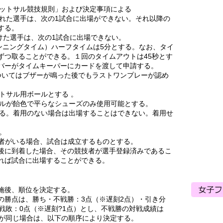
フットサル競技規則」および決定事項による
られた選手は、次の1試合に出場ができない。それ以降の
する。
受けた選手は、次の1試合に出場できない。
*ランニングタイム）ハーフタイムは5分とする。なお、タイ
ずつ取ることができる。１回のタイムアウトは45秒とす
バーがタイムキーパーにカードを渡して申請する。
についてはブザーが鳴った後でもラストワンプレーが認め
ットサル用ボールとする 。
ールが飴色で平らなシューズのみ使用可能とする。
ける。着用のない場合は出場することはできない。着用せ
。
。
競技者がいる場合、試合は成立するものとする。
後に到着した場合、その競技者が選手登録済みであるこ
れば試合に出場することができる。
施後、順位を決定する。
の勝点は、勝ち・不戦勝：3点（※遅刻2点）・引き分
戦敗：0点（※遅刻?1点）とし、不戦勝の対戦成績は
計が同じ場合は、以下の順序により決定する。