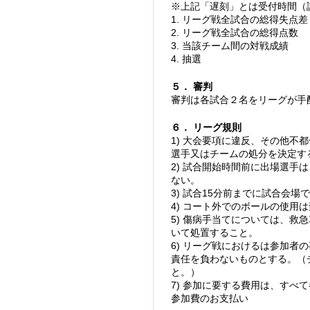
※上記「遅刻」とは受付時間（
1. リーグ戦全試合の総得失点差
2. リーグ戦全試合の総得点数
3. 当該チーム間の対戦成績
4. 抽選
５． 審判
審判は各試合２名をリーグが手
６． リーグ規則
1) 大会要項に違反、その他不
選手又はチームの処分を決定す
2) 試合開始時間前に出場選手
ない。
3) 試合15分前までに試合会
4) コート外でのボールの使用
5) 傷病手当てについては、救
いて処置すること。
6) リーグ戦におけるは参加者
責任を負わないものとする。（
と。）
7) 参加に要する費用は、すべ
参加費のお支払い