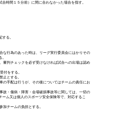
試合時間１５分前）に間に合わなかった場合を指す。
配する。
都合な行為のあった時は、リーグ実行委員会にはかりその
る。
は、審判チェックを必ず受けなければ試合への出場は認め
場で受付をする。
は禁止とする。
急車の手配は行うが、その後についてはチームの責任にお
の事故・傷病・障害・会場破損事故等に関しては、一切の
チーム又は個人のスポーツ安全保険等で、対応するこ
て参加チームの負担とする。